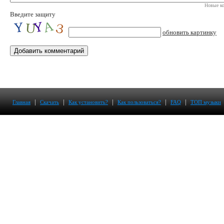
Новые ко
Введите защиту
обновить картинку
|
|
|
|
|
Главная
Скачать
Как установить?
Как пользоваться?
FAQ
ТОП музыки