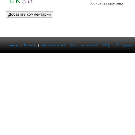
обновить картинку
|
|
|
|
|
Главная
Скачать
Как установить?
Как пользоваться?
FAQ
ТОП музыки