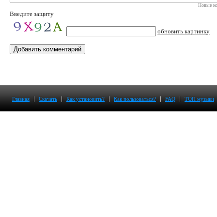
Новые ко
Введите защиту
обновить картинку
|
|
|
|
|
Главная
Скачать
Как установить?
Как пользоваться?
FAQ
ТОП музыки