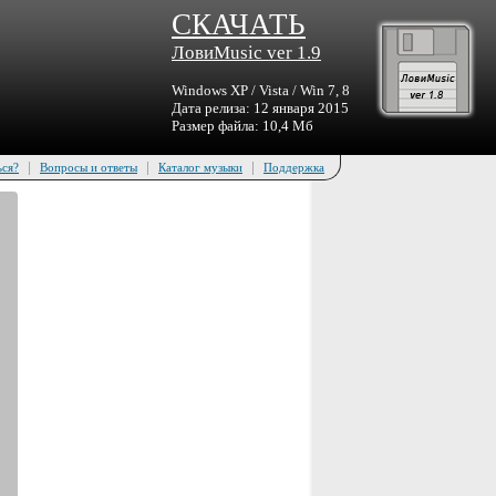
СКАЧАТЬ
ЛовиMusic ver 1.9
Windows XP / Vista / Win 7, 8
Дата релиза: 12 января 2015
Размер файла: 10,4 Мб
|
|
|
ься?
Вопросы и ответы
Каталог музыки
Поддержка