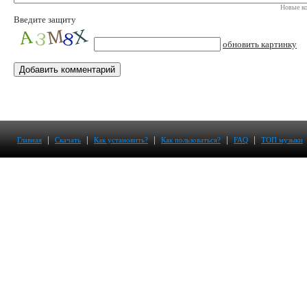
Новые ко
Введите защиту
обновить картинку
|
|
|
|
|
Главная
Скачать
Как установить?
Как пользоваться?
FAQ
ТОП музыки