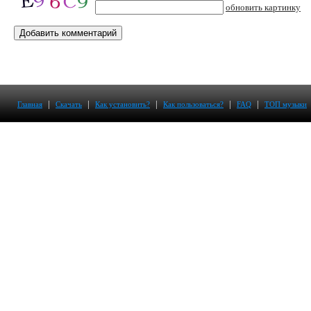
обновить картинку
|
|
|
|
|
Главная
Скачать
Как установить?
Как пользоваться?
FAQ
ТОП музыки