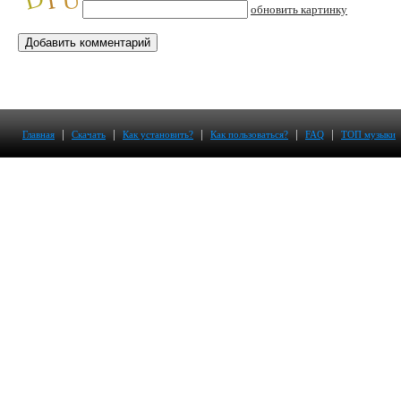
обновить картинку
|
|
|
|
|
Главная
Скачать
Как установить?
Как пользоваться?
FAQ
ТОП музыки