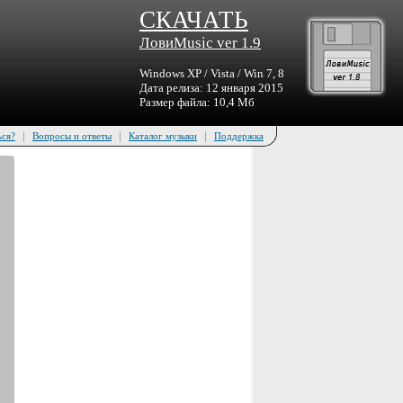
СКАЧАТЬ
ЛовиMusic ver 1.9
Windows XP / Vista / Win 7, 8
Дата релиза: 12 января 2015
Размер файла: 10,4 Мб
|
|
|
ься?
Вопросы и ответы
Каталог музыки
Поддержка