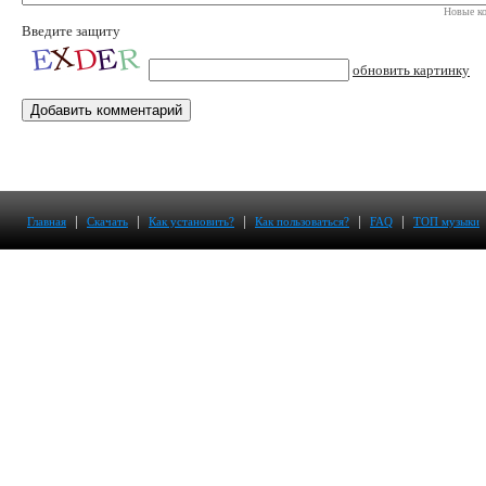
Новые ко
Введите защиту
обновить картинку
|
|
|
|
|
Главная
Скачать
Как установить?
Как пользоваться?
FAQ
ТОП музыки