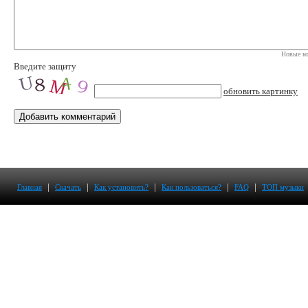
Новые ко
Введите защиту
обновить картинку
|
|
|
|
|
Главная
Скачать
Как установить?
Как пользоваться?
FAQ
ТОП музыки