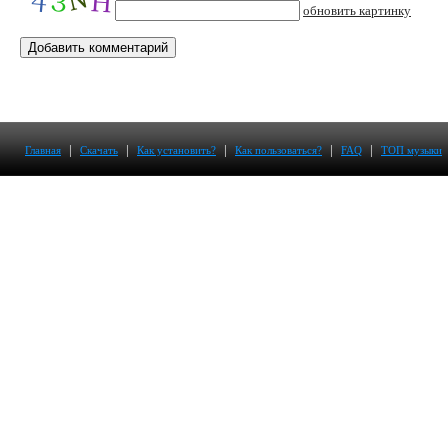
обновить картинку
|
|
|
|
|
Главная
Скачать
Как установить?
Как пользоваться?
FAQ
ТОП музыки