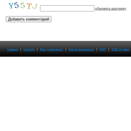
обновить картинку
|
|
|
|
|
Главная
Скачать
Как установить?
Как пользоваться?
FAQ
ТОП музыки