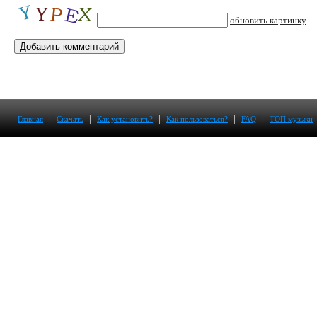
обновить картинку
|
|
|
|
|
Главная
Скачать
Как установить?
Как пользоваться?
FAQ
ТОП музыки