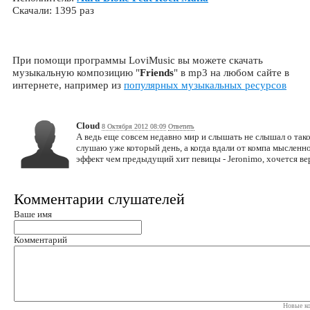
Скачали: 1395 раз
При помощи программы LoviMusic вы можете скачать
музыкальную композицию "
Friends
" в mp3 на любом сайте в
интернете, например из
популярных музыкальных ресурсов
Cloud
8 Октября 2012 08:09
Ответить
А ведь еще совсем недавно мир и слышать не слышал о тако
слушаю уже который день, а когда вдали от компа мысленно 
эффект чем предыдущий хит певицы - Jeronimo, хочется вер
Комментарии слушателей
Ваше имя
Комментарий
Новые ко