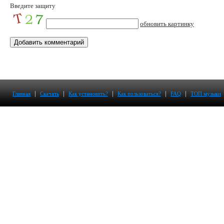
Введите защиту
обновить картинку
|
|
|
|
|
Главная
Скачать
Как установить?
Как пользоваться?
FAQ
ТОП музыки