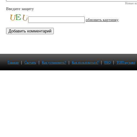
Новые ко
Введите защиту
обновить картинку
|
|
|
|
|
Главная
Скачать
Как установить?
Как пользоваться?
FAQ
ТОП музыки