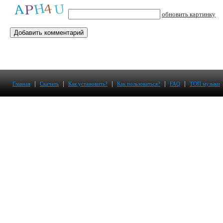
обновить картинку
|
|
|
|
|
Главная
Скачать
Как установить?
Как пользоваться?
FAQ
ТОП музыки