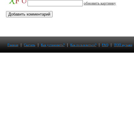
обновить картинку
|
|
|
|
|
Главная
Скачать
Как установить?
Как пользоваться?
FAQ
ТОП музыки