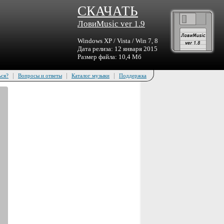
СКАЧАТЬ
ЛовиMusic ver 1.9
Windows XP / Vista / Win 7, 8
Дата релиза: 12 января 2015
Размер файла: 10,4 Мб
|
|
|
ься?
Вопросы и ответы
Каталог музыки
Поддержка