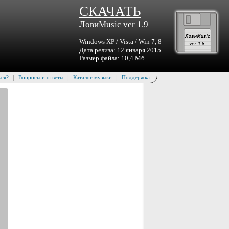
СКАЧАТЬ
ЛовиMusic ver 1.9
Windows XP / Vista / Win 7, 8
Дата релиза: 12 января 2015
Размер файла: 10,4 Мб
|
|
|
ься?
Вопросы и ответы
Каталог музыки
Поддержка