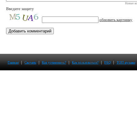
Новые ко
Введите защиту
обновить картинку
|
|
|
|
|
Главная
Скачать
Как установить?
Как пользоваться?
FAQ
ТОП музыки