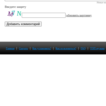
Новые ко
Введите защиту
обновить картинку
|
|
|
|
|
Главная
Скачать
Как установить?
Как пользоваться?
FAQ
ТОП музыки