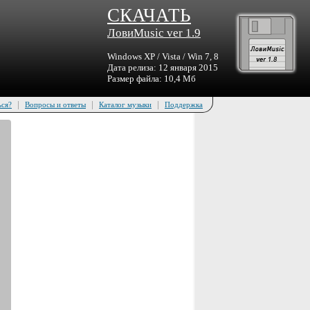
СКАЧАТЬ
ЛовиMusic ver 1.9
Windows XP / Vista / Win 7, 8
Дата релиза: 12 января 2015
Размер файла: 10,4 Мб
|
|
|
ься?
Вопросы и ответы
Каталог музыки
Поддержка