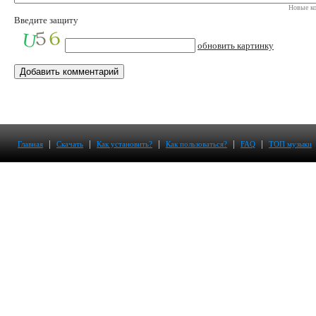
Новые ко
Введите защиту
обновить картинку
|
|
|
|
|
Главная
Скачать
Как установить?
Как пользоваться?
FAQ
ТОП музыки