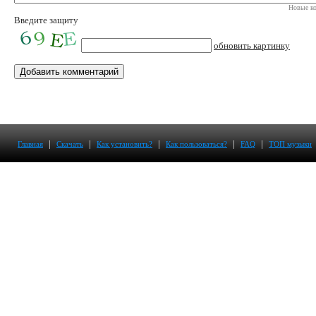
Новые ко
Введите защиту
обновить картинку
|
|
|
|
|
Главная
Скачать
Как установить?
Как пользоваться?
FAQ
ТОП музыки