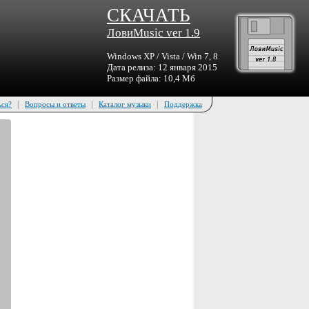
СКАЧАТЬ
ЛовиMusic ver 1.9
Windows XP / Vista / Win 7, 8
Дата релиза: 12 января 2015
Размер файла: 10,4 Мб
|
|
|
ься?
Вопросы и ответы
Каталог музыки
Поддержка