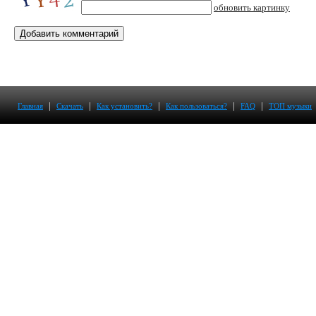
обновить картинку
|
|
|
|
|
Главная
Скачать
Как установить?
Как пользоваться?
FAQ
ТОП музыки