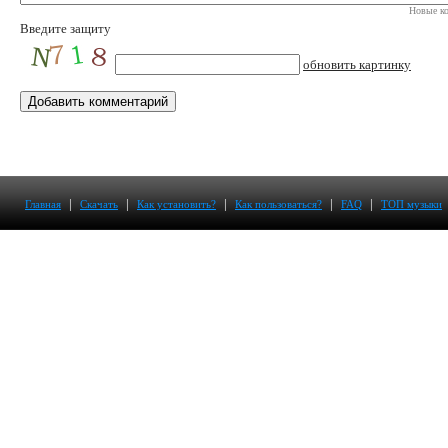
Новые ко
Введите защиту
обновить картинку
|
|
|
|
|
Главная
Скачать
Как установить?
Как пользоваться?
FAQ
ТОП музыки