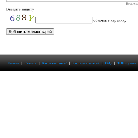
Новые ко
Введите защиту
обновить картинку
|
|
|
|
|
Главная
Скачать
Как установить?
Как пользоваться?
FAQ
ТОП музыки