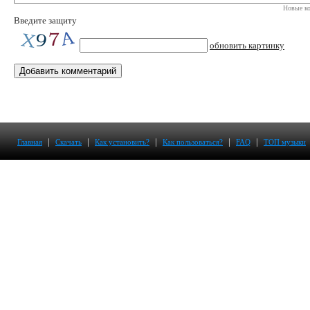
Новые ко
Введите защиту
обновить картинку
|
|
|
|
|
Главная
Скачать
Как установить?
Как пользоваться?
FAQ
ТОП музыки