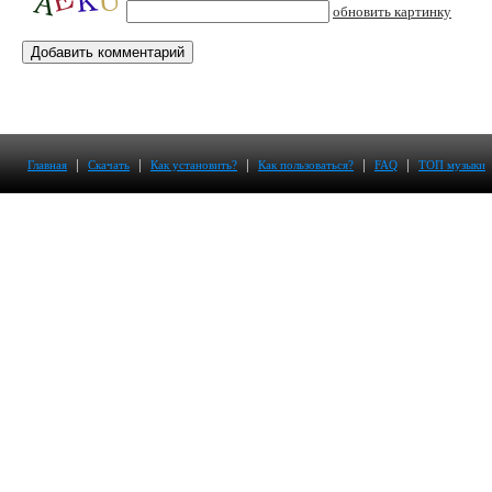
обновить картинку
|
|
|
|
|
Главная
Скачать
Как установить?
Как пользоваться?
FAQ
ТОП музыки