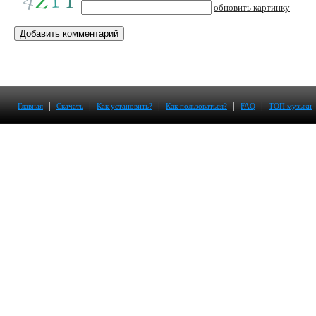
обновить картинку
|
|
|
|
|
Главная
Скачать
Как установить?
Как пользоваться?
FAQ
ТОП музыки