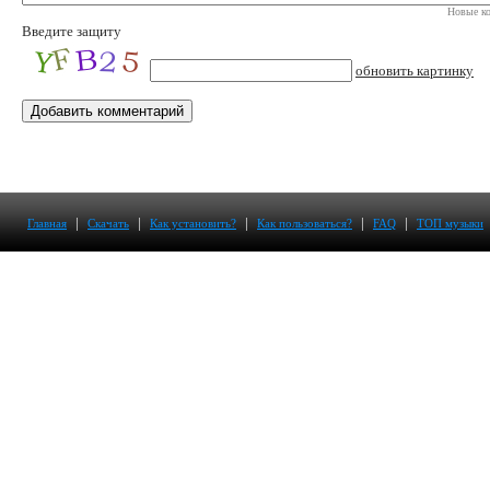
Новые ко
Введите защиту
обновить картинку
|
|
|
|
|
Главная
Скачать
Как установить?
Как пользоваться?
FAQ
ТОП музыки