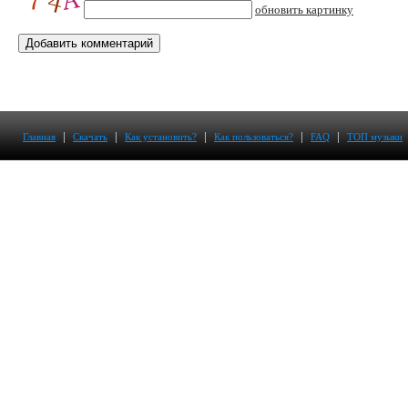
обновить картинку
|
|
|
|
|
Главная
Скачать
Как установить?
Как пользоваться?
FAQ
ТОП музыки