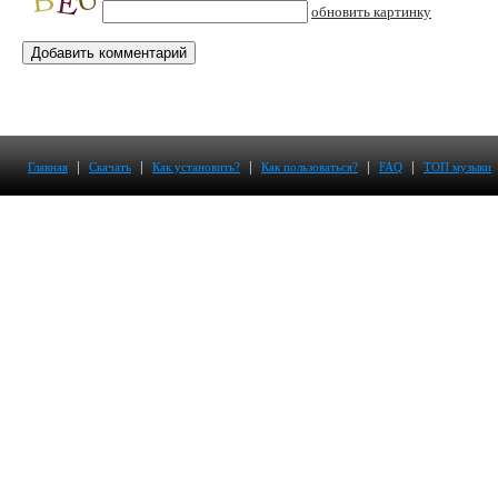
обновить картинку
|
|
|
|
|
Главная
Скачать
Как установить?
Как пользоваться?
FAQ
ТОП музыки