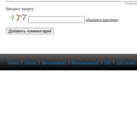
Новые ко
Введите защиту
обновить картинку
|
|
|
|
|
Главная
Скачать
Как установить?
Как пользоваться?
FAQ
ТОП музыки