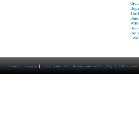
Ordi
Hope
The 
Danc
With
Home
Unti
I Wi
|
|
|
|
|
Главная
Скачать
Как установить?
Как пользоваться?
FAQ
ТОП музыки