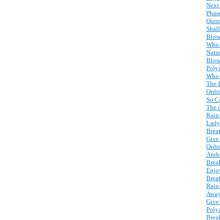
Next
Phas
Outr
Shal
Blow
Who 
Natur
Blow
Poly
Who 
The 
Ordi
So C
The d
Rain
Lady
Brea
Give
Ordi
Anth
Brea
Enjo
Brea
Rain
Away
Give
Poly
Brea