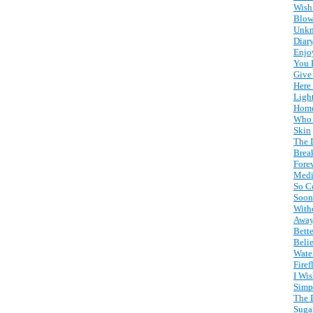
Wish
Blow
Unkn
Diary
Enjo
You 
Give
Here
Ligh
Hom
Who 
Skin
The 
Brea
Fore
Medi
So C
Soon
With
Awa
Bett
Beli
Wate
Firef
I Wi
Simp
The 
Suga