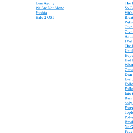
Dear Agony
The D
We Are Not Alone
So C
Phobia
With
Halo 2 OST
Brea
With
Give
Give
Anth
I Wi
The 
Unti
Hope
Had 
What
Craw
Dear
Evil
Foll
Foll
Into
Rain
only 
Forge
Topl
Poly
Brea
No G
Fade