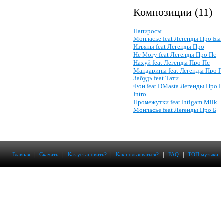
Композиции (11)
Папиросы
Монпасье feat Легенды Про Бы
Изъяны feat Легенды Про
Не Могу feat Легенды Про Пс
Нахуй feat Легенды Про Пс
Мандарины feat Легенды Про 
Забудь feat Тати
Фон feat DMasta Легенды Про 
Intro
Промежутки feat Intigam Milk
Монпасье feat Легенды Про Б
|
|
|
|
|
Главная
Скачать
Как установить?
Как пользоваться?
FAQ
ТОП музыки