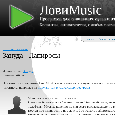
ЛовиMusic
Программа для скачивания музыки и
Бесплатно, автоматически, с любых сайтов 
|
Главная
Как установи
Каталог альбомов
Зануда - Папиросы
Исполнитель:
Зануда
Скачали: 44 раз
При помощи программы LoviMusic вы можете скачать музыкальную композиц
интернете, например из
популярных музыкальных ресурсов
Ярослав
26 Ноября 2012 22:19
Ответить
Самая любимая моя из блатных песен. Этот альбом слушаю
телефоны. Музыка конечно не для всего возраста людей, а 
поется про папиросы, а про жизнь босяка который достает
смысле песня даже грустная, но, а в другом очень уж вуль