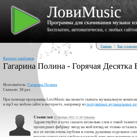
ЛовиMusic
Программа для скачивания музыки и
Бесплатно, автоматически, с любых сайтов 
|
Главная
Как установи
Каталог альбомов
Гагарина Полина - Горячая Десятка
Исполнитель:
Гагарина Полина
Скачали: 38 раз
При помощи программы LoviMusic вы можете скачать музыкальную композиц
в mp3 на любом сайте в интернете, например из
популярных музыкальных ре
Станислав
22 Ноября 2012 11:28
Ответить
Здравствуйте я хочу сказать несколько слов о такой талан
прошедших фабрику звезд на мой взгляд не только осталась
все ее песни очень глубоки и очень душевны отдельное сло
высоте скачал этот альбом и каждый день прослушиваю и д