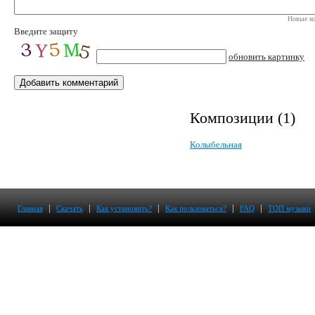
Новые ко
Введите защиту
обновить картинку
Композиции (1)
Колыбельная
|
|
|
|
|
Главная
Скачать
Как установить?
Как пользоваться?
FAQ
ТОП музыки