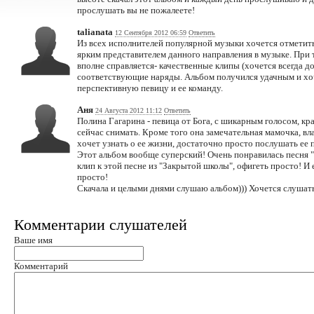
прослушать вы не пожалеете!
talianata
12 Сентября 2012 06:59
Ответить
Из всех исполнителей популярной музыки хочется отметит
ярким представителем данного направления в музыке. При
вполне справляется- качественные клипы (хочется всегда д
соответствующие наряды. Альбом получился удачным и хо
перспективную певицу и ее команду.
Аня
24 Августа 2012 11:12
Ответить
Полина Гагарина - певица от Бога, с шикарным голосом, к
сейчас снимать. Кроме того она замечательная мамочка, вл
хочет узнать о ее жизни, достаточно просто послушать ее п
Этот альбом вообще суперский! Очень понравилась песня "Т
клип к этой песне из "Закрытой школы", офигеть просто! И 
просто!
Скачала и целыми днями слушаю альбом))) Хочется слушать 
Комментарии слушателей
Ваше имя
Комментарий