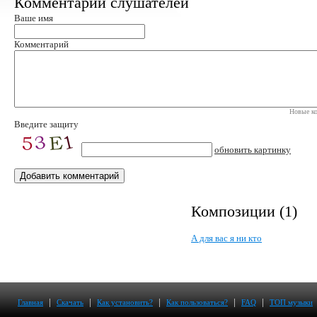
Комментарии слушателей
Ваше имя
Комментарий
Новые ко
Введите защиту
обновить картинку
Композиции (1)
А для вас я ни кто
|
|
|
|
|
Главная
Скачать
Как установить?
Как пользоваться?
FAQ
ТОП музыки