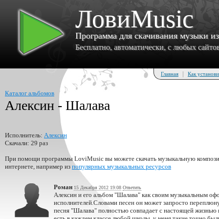
ЛовиMusic
Программа для скачивания музыки и
Бесплатно, автоматически, с любых сайтов 
|
Главная
Как установи
Каталог альбомов
Алексин - Шалава
Исполнитель:
Алексин
Скачали: 29 раз
При помощи программы LoviMusic вы можете скачать музыкальную композиц
интернете, например из
популярных музыкальных ресурсов
Роман
15 Декабря 2012 19:08
Ответить
Алексин и его альбом "Шалава" как своим музыкальным офо
исполнителей.Словами песен он может запросто переплюнут
песня "Шалава" полностью совпадает с настоящей жизнью 
есть в каждем классе любой школы, у меня такие точно б