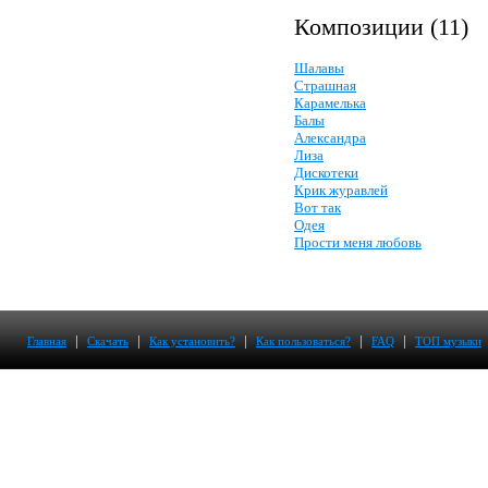
Композиции (11)
Шалавы
Страшная
Карамелька
Балы
Александра
Лиза
Дискотеки
Крик журавлей
Вот так
Одея
Прости меня любовь
|
|
|
|
|
Главная
Скачать
Как установить?
Как пользоваться?
FAQ
ТОП музыки